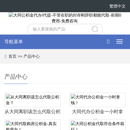
繁體中文
导航菜单
Toggl
navig
首页
>>
产品中心
产品中心
从大同离职该怎么代取公积
大同代办公积金一小时拿
金？
钱！