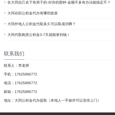
在大同自己名下有房子的-封存的那种-金额不多有办法能搞定不？
大同在职公积金代办有哪些政策
大同外地人公积金代取多久可以取成功啊？
大同代取购房公积金3-7天就能拿到钱！
联系我们
联系人：李老师
手机：17625886772
电话：17625886772
邮箱：17625886772
地址：大同公积金代办提取（本地人一手操作可以安排上门）