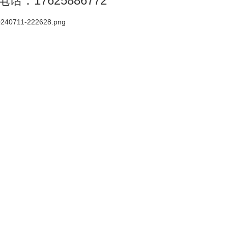
话：17625886772