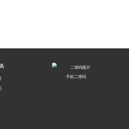
讯
手机二维码
闻
闻