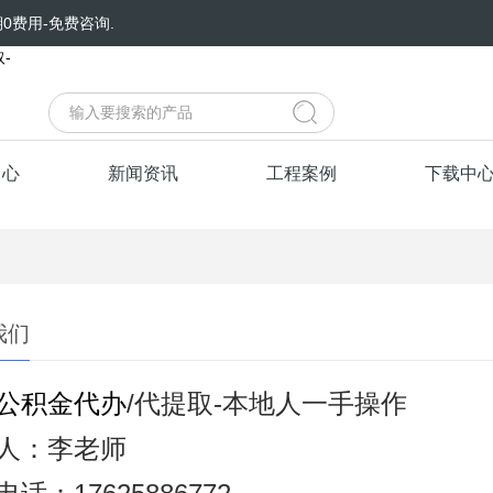
0费用-免费咨询.
中心
新闻资讯
工程案例
下载中
我们
公积金代办
/代提取-本地人一手操作
人：李老师