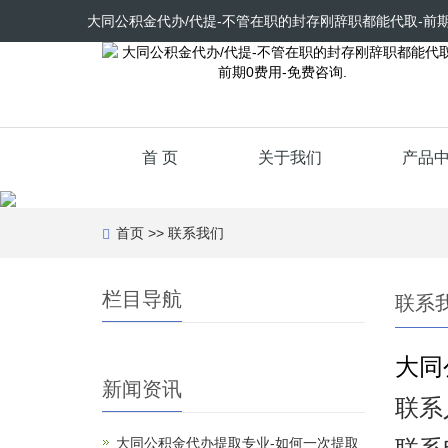
大同公积金代办/代提-不管在职的封存刚辞职都能代取-前期
首 页
关于我们
产品
首页
>>
联系我们
栏目导航
联系
大同
新闻资讯
联系
大同公积金代办提取专业-如何一次提取