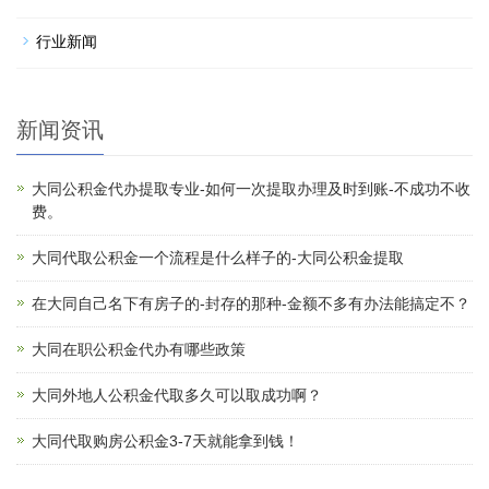
行业新闻
新闻资讯
大同公积金代办提取专业-如何一次提取办理及时到账-不成功不收
费。
大同代取公积金一个流程是什么样子的-大同公积金提取
在大同自己名下有房子的-封存的那种-金额不多有办法能搞定不？
大同在职公积金代办有哪些政策
大同外地人公积金代取多久可以取成功啊？
大同代取购房公积金3-7天就能拿到钱！