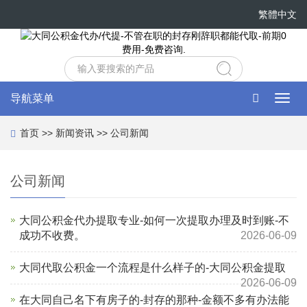
繁體中文
导航菜单
Toggl
navig
首页
>>
新闻资讯
>>
公司新闻
公司新闻
大同公积金代办提取专业-如何一次提取办理及时到账-不
成功不收费。
2026-06-09
大同代取公积金一个流程是什么样子的-大同公积金提取
2026-06-09
在大同自己名下有房子的-封存的那种-金额不多有办法能